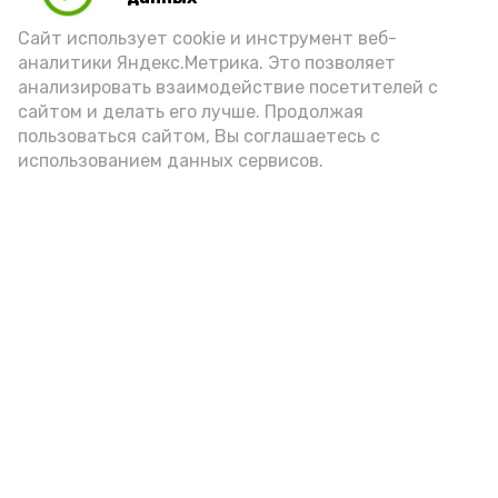
Сайт использует cookie и инструмент веб-
аналитики Яндекс.Метрика. Это позволяет
анализировать взаимодействие посетителей с
А24 в MAX
А24 в Вконтакте
А2
сайтом и делать его лучше. Продолжая
пользоваться сайтом, Вы соглашаетесь с
использованием данных сервисов.
В Астраханской области
невестка расстреляла авто
свекрови