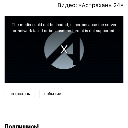
Видео: «Астрахань 24»
This
is
a
The media could not be loaded, either because the server
modal
window.
or network failed or because the format is not supported.
астрахань
событие
Подпишись!