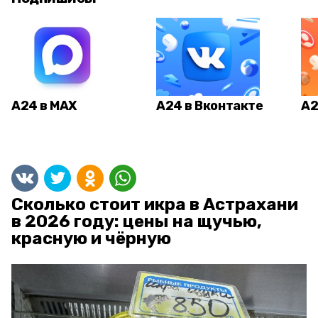
А24 в MAX
А24 в Вконтакте
А2
Сколько стоит икра в Астрахани
в 2026 году: цены на щучью,
красную и чёрную