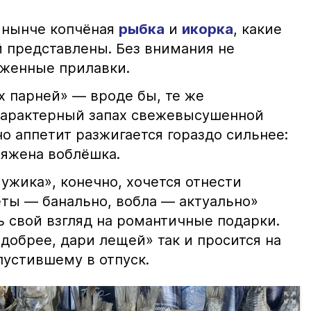
 нынче копчёная
рыбка
и
икорка
, какие
 представлены. Без внимания не
яженные прилавки.
х парней» — вроде бы, те же
характерный запах свежевысушенной
но аппетит разжигается гораздо сильнее:
ряжена воблёшка.
ужика», конечно, хочется отнести
еты — банально, вобла — актуально»
ь свой взгляд на романтичные подарки.
добрее, дари лещей» так и просится на
тпустившему в отпуск.