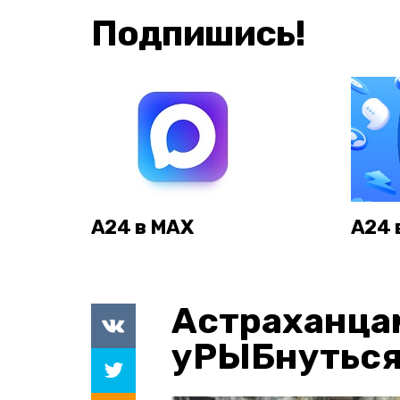
Подпишись!
А24 в MAX
А24 
Астраханца
уРЫБнуться