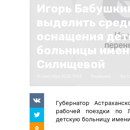
Игорь Бабушки
выделить сред
оснащения дет
больницы имен
Силищевой
15 сентября 2021, 11:03
Медицина
Фото
Губернатор Астраханс
рабочей поездки по Л
детскую больницу имени