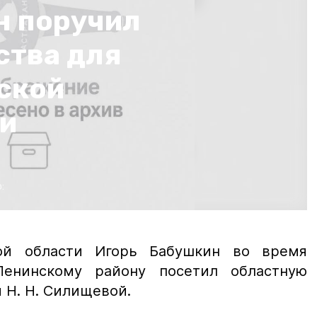
н поручил
ства для
ской
и
:
кой области Игорь Бабушкин во время
енинскому району посетил областную
 Н. Н. Силищевой.