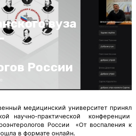
анского вуза
-
огов России
о:
твенный медицинский университет принял
ской научно-практической конференции
троэнтерологов России «От воспаления к
рошла в формате онлайн.