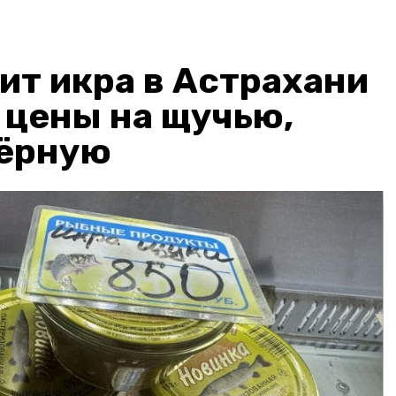
ит икра в Астрахани
: цены на щучью,
чёрную