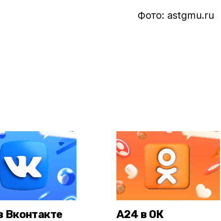
Фото: astgmu.ru
в Вконтакте
А24 в ОК