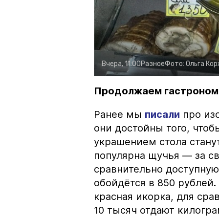
Вчера, 11:00
Разное
Фото:
Ольга Ко
Продолжаем гастроном
Ранее мы
писали
про изо
они достойны того, чтоб
украшением стола стану
популярна щучья — за с
сравнительно доступную 
обойдётся в 850 рублей.
красная икорка, для срав
10 тысяч отдают килогр