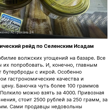
рженко
Астрахань 24
ический рейд по Селенским Исадам
билие волжских угощений на базаре. Все
ы их попробовать. И, конечно, главным
т бутерброды с икрой. Особенно
вои гастрономические качества и
цену. Баночка чуть более 100 граммов
 Полкило можно взять за 4000. Привозная
нения, стоит 2500 рублей за 250 грамм, за
амм. Сами продавцы недовольны