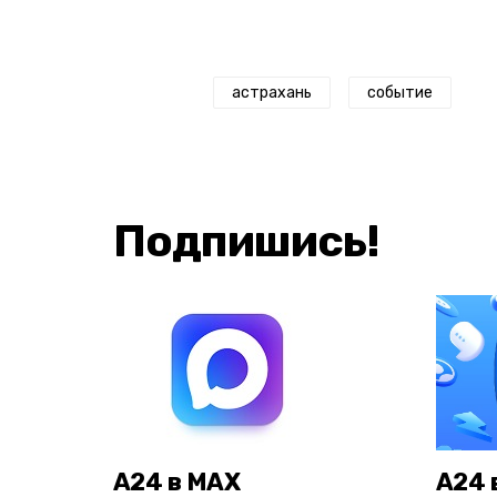
астрахань
событие
Подпишись!
А24 в MAX
А24 