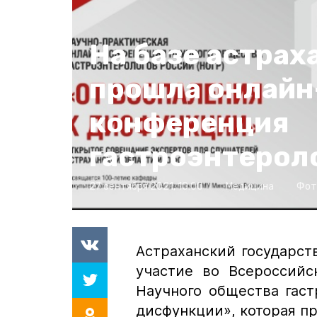
На базе астрах
прошла онлайн
конференция
гастроэнтерол
27 сентября 2021, 10:00
Медицина
Фот
Астраханский государс
участие во Всероссий
Научного общества гас
дисфункции», которая п