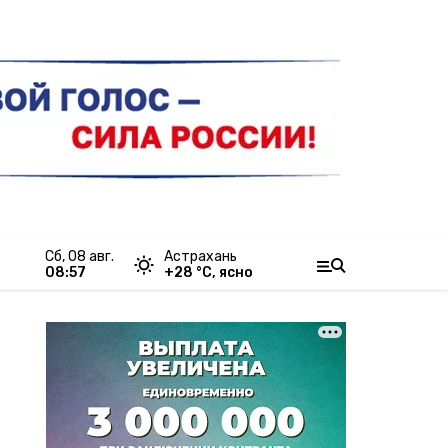
сб, 08 авг.
Астрахань
08:57
+
28
°С,
ясно