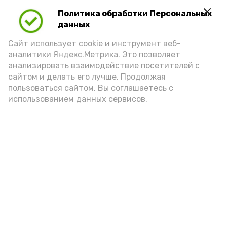
Политика обработки Персональных
данных
Сайт использует cookie и инструмент веб-
аналитики Яндекс.Метрика. Это позволяет
анализировать взаимодействие посетителей с
А24 в MAX
А24 в Вконтакте
А2
сайтом и делать его лучше. Продолжая
пользоваться сайтом, Вы соглашаетесь с
использованием данных сервисов.
Следком помог астраханскому
подростку получить зарплату