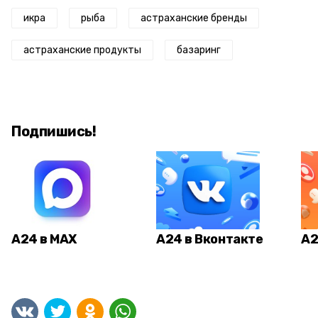
икра
рыба
астраханские бренды
астраханские продукты
базаринг
Подпишись!
А24 в MAX
А24 в Вконтакте
А2