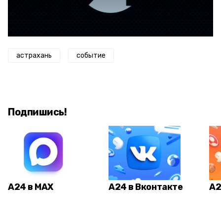
астрахань
событие
Подпишись!
А24 в MAX
А24 в Вконтакте
А2