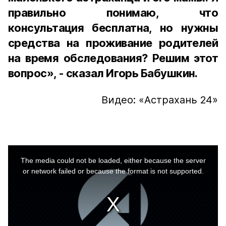
правильно понимаю, что
консультация бесплатна, но нужны
средства на проживание родителей
на время обследования? Решим этот
вопрос», - сказал Игорь Бабушкин.
Видео: «Астрахань 24»
This
is
a
The media could not be loaded, either because the server
modal
window.
or network failed or because the format is not supported.