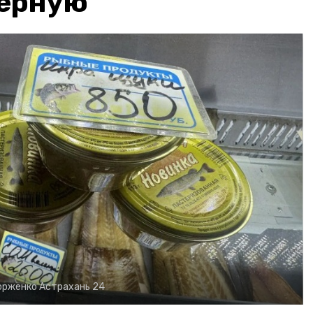
чёрную
орженко
Астрахань 24