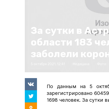
За сутки в Аст
области 183 че
заболели коро
5 октября 2021, 12:41
Медицина
Фото:
По данным на 5 октяб
зарегистрировано 60459
1698 человек. За сутки