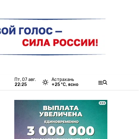
пт, 07 авг.
Астрахань
22:25
+
25
°С,
ясно