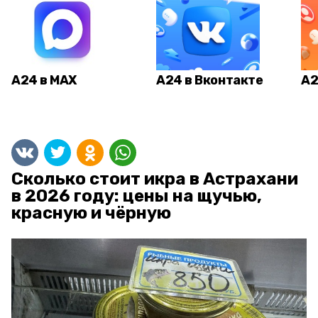
А24 в MAX
А24 в Вконтакте
А2
Сколько стоит икра в Астрахани
в 2026 году: цены на щучью,
красную и чёрную