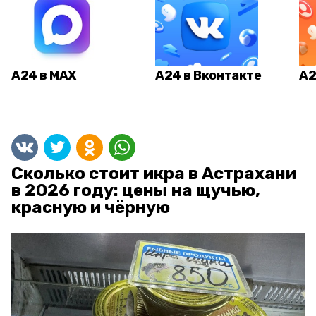
А24 в MAX
А24 в Вконтакте
А2
Сколько стоит икра в Астрахани
в 2026 году: цены на щучью,
красную и чёрную