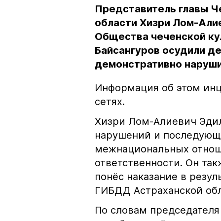
Представитель главы Ч
области Хизри Лом-Али
Общества чеченской ку
Байсангуров осудили де
демонстративно наруши
Информация об этом инц
сетях.
Хизри Лом-Алиевич Эдил
нарушений и последующе
межнациональных отноше
ответственности. Он та
понёс наказание в резу
ГИБДД Астраханской обл
По словам председателя