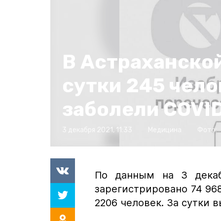
В Астраханской
сутки 245 чело
заболели COVI
3 декабря 2021, 11:33
Медицина
Фото:
По данным на 3 декаб
зарегистрировано 74 968
2206 человек. За сутки