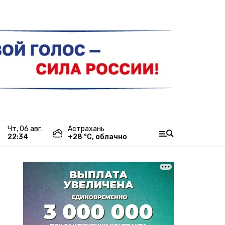
чт, 06 авг.
Астрахань
22:34
+
28
°С,
облачно