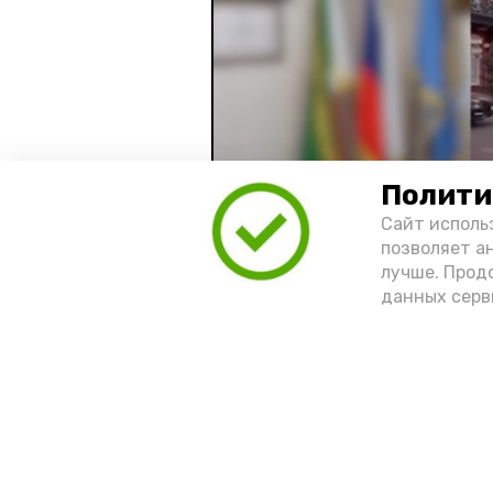
Полити
Сайт исполь
позволяет а
лучше. Прод
Видео: управление пресс-службы 
данных серв
год единства народов
зако