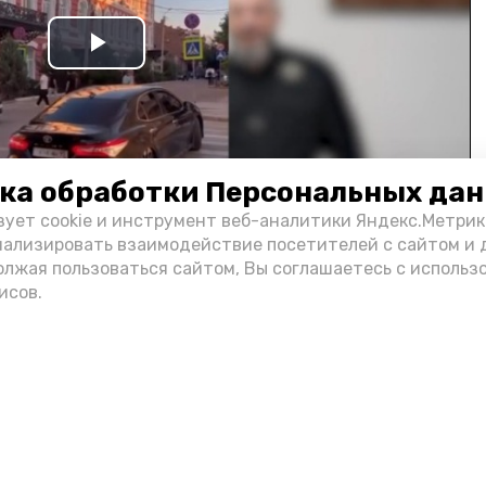
Play
Video
ка обработки Персональных да
зует cookie и инструмент веб-аналитики Яндекс.Метрик
нализировать взаимодействие посетителей с сайтом и 
олжая пользоваться сайтом, Вы соглашаетесь с использ
и информации администрации губернатора АО
исов.
н