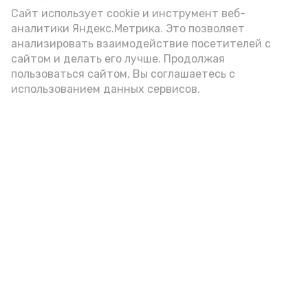
Сайт использует cookie и инструмент веб-
аналитики Яндекс.Метрика. Это позволяет
анализировать взаимодействие посетителей с
А24 в MAX
А24 в Вконтакте
А2
сайтом и делать его лучше. Продолжая
пользоваться сайтом, Вы соглашаетесь с
использованием данных сервисов.
В Астраханской области
невестка расстреляла авто
свекрови