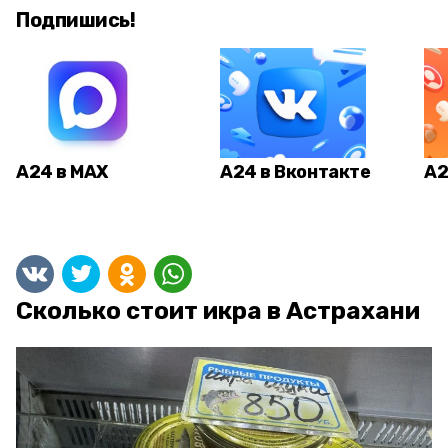
Подпишись!
А24 в MAX
А24 в Вконтакте
А2
Сколько стоит икра в Астрахани