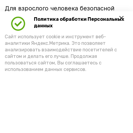
Для взрослого человека безопасной
порцией икры считается 30-50 граммов
Политика обработки Персональных
(2-3 ложки). При этом следует обратить
данных
внимание на хлеб, с которым она
Сайт использует cookie и инструмент веб-
подаётся: лучше выбирать
аналитики Яндекс.Метрика. Это позволяет
цельнозерновой, с мукой грубого
анализировать взаимодействие посетителей с
сайтом и делать его лучше. Продолжая
помола. Есть икру следует в первой
пользоваться сайтом, Вы соглашаетесь с
половине дня. Кстати, полезнее для
использованием данных сервисов.
здоровья сопроводить такой бутерброд
сочными овощами, свежей зеленью и
отварным яйцом.