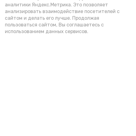
аналитики Яндекс.Метрика. Это позволяет
анализировать взаимодействие посетителей с
А24 в MAX
А24 в Вконтакте
А2
сайтом и делать его лучше. Продолжая
пользоваться сайтом, Вы соглашаетесь с
использованием данных сервисов.
Астраханцам дали алгоритм
действий при ракетной
опасности