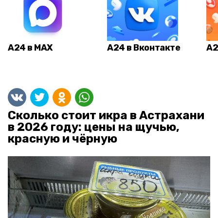
А24 в MAX
А24 в Вконтакте
А2
Сколько стоит икра в Астрахани
в 2026 году: цены на щучью,
красную и чёрную