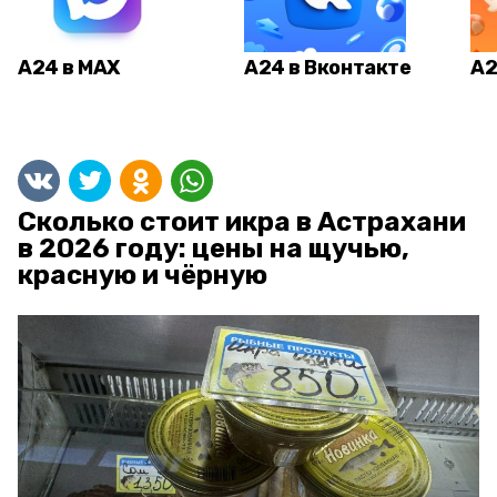
А24 в MAX
А24 в Вконтакте
А2
Сколько стоит икра в Астрахани
в 2026 году: цены на щучью,
красную и чёрную