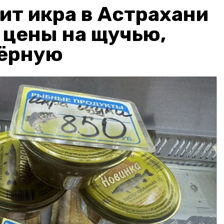
ит икра в Астрахани
: цены на щучью,
чёрную