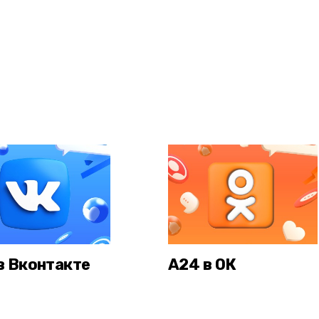
в Вконтакте
А24 в ОК