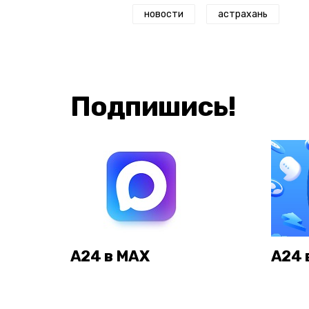
новости
астрахань
Подпишись!
А24 в MAX
А24 