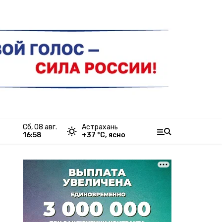
сб, 08 авг.
Астрахань
16:58
+
37
°С,
ясно