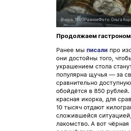
Вчера, 11:00
Разное
Фото:
Ольга Ко
Продолжаем гастроном
Ранее мы
писали
про изо
они достойны того, чтоб
украшением стола стану
популярна щучья — за с
сравнительно доступную 
обойдётся в 850 рублей.
красная икорка, для срав
10 тысяч отдают килогр
сложившейся ситуацией, 
лакомство. А вот чёрная