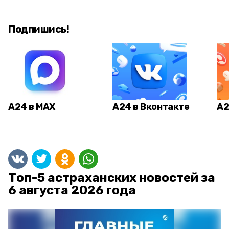
Подпишись!
А24 в MAX
А24 в Вконтакте
А2
Топ-5 астраханских новостей за
6 августа 2026 года