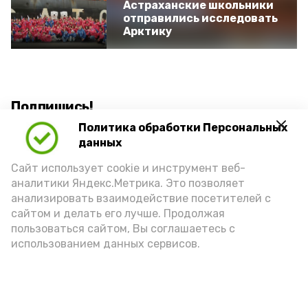
Астраханские школьники
отправились исследовать
Арктику
Подпишись!
Политика обработки Персональных
данных
Сайт использует cookie и инструмент веб-
аналитики Яндекс.Метрика. Это позволяет
анализировать взаимодействие посетителей с
А24 в MAX
А24 в Вконтакте
А2
сайтом и делать его лучше. Продолжая
пользоваться сайтом, Вы соглашаетесь с
использованием данных сервисов.
7 августа астраханцы снова