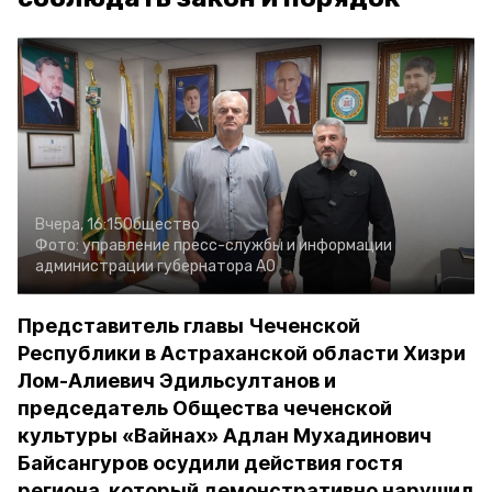
Вчера, 16:15
Общество
Фото:
управление пресс-службы и информации
администрации губернатора АО
Представитель главы Чеченской
Республики в Астраханской области Хизри
Лом-Алиевич Эдильсултанов и
председатель Общества чеченской
культуры «Вайнах» Адлан Мухадинович
Байсангуров осудили действия гостя
региона, который демонстративно нарушил