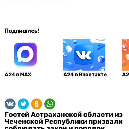
Подпишись!
А24 в MAX
А24 в Вконтакте
А2
Гостей Астраханской области из
Чеченской Республики призвали
соблюдать закон и порядок