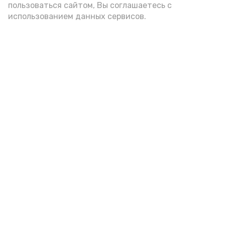
пользоваться сайтом, Вы соглашаетесь с
использованием данных сервисов.
Сколько стоит икра в Астрахани
Сегодня, 11:00
Разное
Фото:
Ольга Корженко
Астрахань 24
Продолжаем гастрономический рейд по
Селенским Исадам