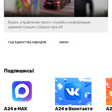
Video
Видео: управление пресс-службы и информации
администрации губернатора АО
год единства народов
закон
Подпишись!
А24 в MAX
А24 в Вконтакте
А2