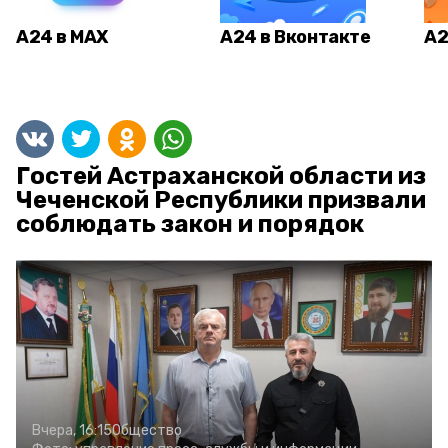
А24 в MAX
А24 в Вконтакте
А2
Гостей Астраханской области из
Чеченской Республики призвали
соблюдать закон и порядок
Вчера, 16:15
Общество