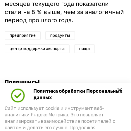
месяцев текущего года показатели
стали на 8 % выше, чем за аналогичный
период прошлого года.
предприятие
продукты
центр поддержки экспорта
пища
Подпишись!
Политика обработки Персональных
данных
Сайт использует cookie и инструмент веб-
аналитики Яндекс.Метрика. Это позволяет
анализировать взаимодействие посетителей с
А24 в MAX
А24 в Вконтакте
А2
сайтом и делать его лучше. Продолжая