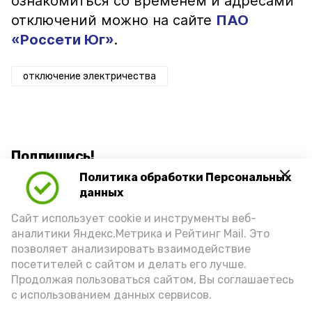
ознакомиться со временем и адресами
отключений можно на сайте
ПАО
«Россети Юг»
.
отключение электричества
Подпишись!
Политика обработки Персональных
данных
Сайт использует cookie и инструменты веб-
аналитики Яндекс.Метрика и Рейтинг Mail. Это
позволяет анализировать взаимодействие
А24 в MAX
А24 в Вконтакте
А2
посетителей с сайтом и делать его лучше.
Продолжая пользоваться сайтом, Вы соглашаетесь
с использованием данных сервисов.