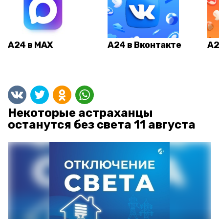
А24 в MAX
А24 в Вконтакте
А2
Некоторые астраханцы
останутся без света 11 августа