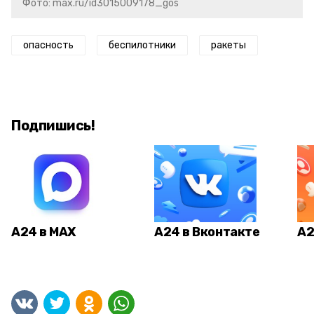
Фото: max.ru/id3015009178_gos
опасность
беспилотники
ракеты
Подпишись!
А24 в MAX
А24 в Вконтакте
А2