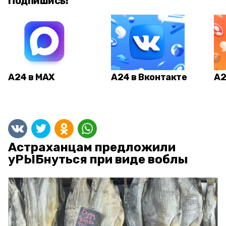
Подпишись!
А24 в MAX
А24 в Вконтакте
А2
Астраханцам предложили
уРЫБнуться при виде воблы