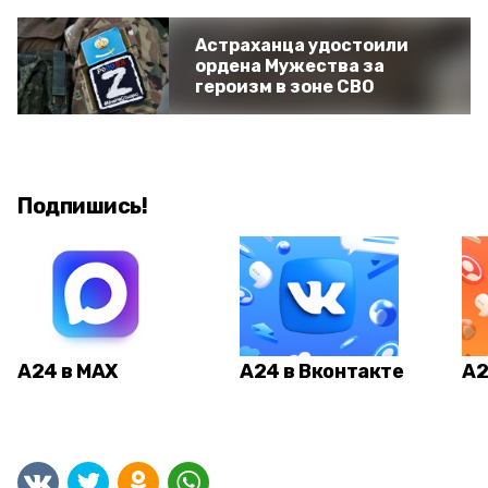
Астраханца удостоили
ордена Мужества за
героизм в зоне СВО
Подпишись!
А24 в MAX
А24 в Вконтакте
А2