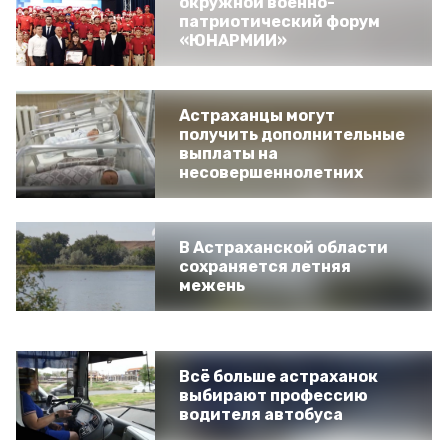
окружной военно-
патриотический форум
«ЮНАРМИИ»
Астраханцы могут
получить дополнительные
выплаты на
несовершеннолетних
В Астраханской области
сохраняется летняя
межень
Всё больше астраханок
выбирают профессию
водителя автобуса