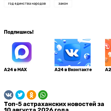
год единства народов
закон
Подпишись!
А24 в MAX
А24 в Вконтакте
А2
Топ-5 астраханских новостей за
10 августа 2026 года