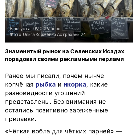
8 августа , 09:00
Разное
Фото:
Ольга Корженко
Астрахань 24
Знаменитый рынок на Селенских Исадах
порадовал своими рекламными перлами
Ранее мы писали, почём нынче
копчёная
рыбка
и
икорка
, какие
разновидности угощений
представлены. Без внимания не
остались позитивно заряженные
прилавки.
«Чёткая вобла для чётких парней» —