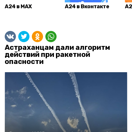
А24 в MAX
А24 в Вконтакте
А2
Астраханцам дали алгоритм
действий при ракетной
опасности