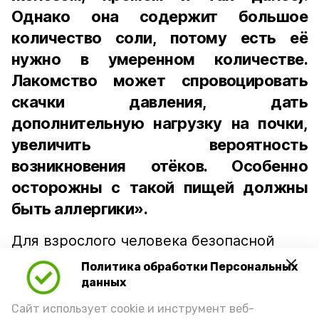
Однако она содержит большое
количество соли, потому есть её
нужно в умеренном количестве.
Лакомство может спровоцировать
скачки давления, дать
дополнительную нагрузку на почки,
увеличить вероятность
возникновения отёков. Особенно
осторожны с такой пищей должны
быть аллергики».
Для взрослого человека безопасной
порцией икры считается 30-50 граммов
Политика обработки Персональных
(2-3 ложки). При этом следует обратить
данных
внимание на хлеб, с которым она
Сайт использует cookie и инструмент веб-