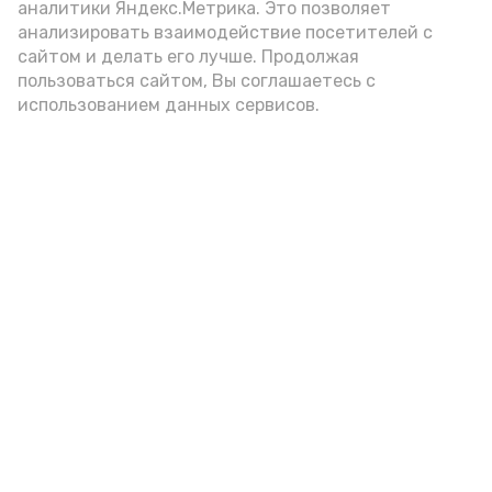
подаётся: лучше выбирать
аналитики Яндекс.Метрика. Это позволяет
цельнозерновой, с мукой грубого
анализировать взаимодействие посетителей с
сайтом и делать его лучше. Продолжая
помола. Есть икру следует в первой
пользоваться сайтом, Вы соглашаетесь с
половине дня. Кстати, полезнее для
использованием данных сервисов.
здоровья сопроводить такой бутерброд
сочными овощами, свежей зеленью и
отварным яйцом.