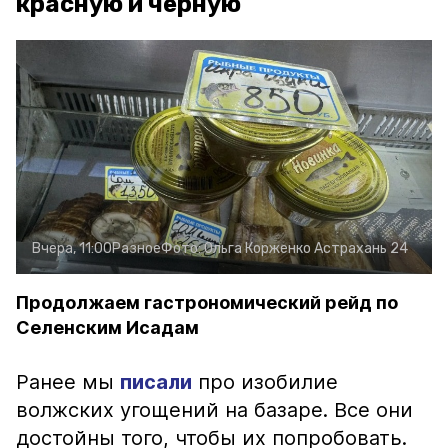
красную и чёрную
Вчера, 11:00
Разное
Фото:
Ольга Корженко
Астрахань 24
Продолжаем гастрономический рейд по
Селенским Исадам
Ранее мы
писали
про изобилие
волжских угощений на базаре. Все они
достойны того, чтобы их попробовать.