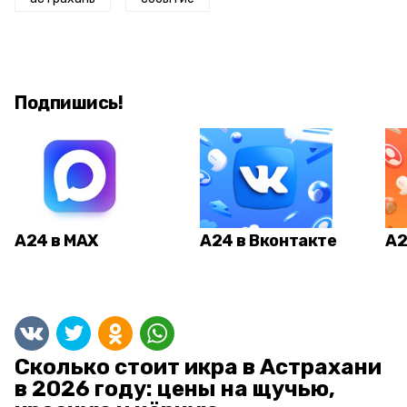
Подпишись!
А24 в MAX
А24 в Вконтакте
А2
Сколько стоит икра в Астрахани
в 2026 году: цены на щучью,