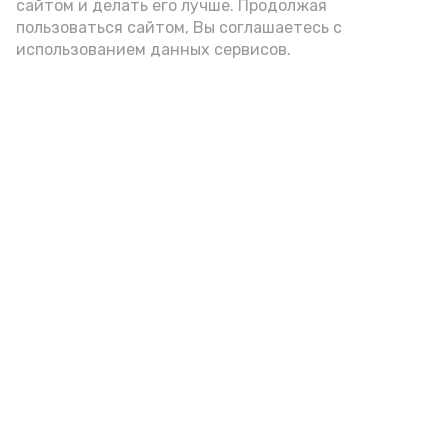
сайтом и делать его лучше. Продолжая
пользоваться сайтом, Вы соглашаетесь с
использованием данных сервисов.
Фото: Ольга Корженко Астрахань 24
Как объяснили продавцы, воблу берут
охотно: уж больно хороша на вкус. К
тому же её удобно транспортировать,
она долго не портится. А это
немаловажно: рыбка, особенно с такими
бодрыми «аффирмациями», станет
лакомым презентом даже для далеко
живущих любимых.