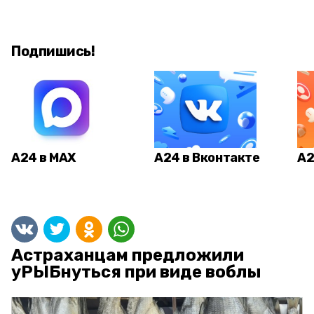
Подпишись!
А24 в MAX
А24 в Вконтакте
А2
Астраханцам предложили
уРЫБнуться при виде воблы