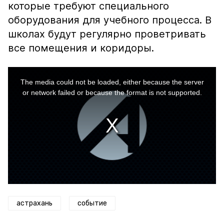
которые требуют специального
оборудования для учебного процесса. В
школах будут регулярно проветривать
все помещения и коридоры.
This
is
a
The media could not be loaded, either because the server
modal
window.
or network failed or because the format is not supported.
астрахань
событие