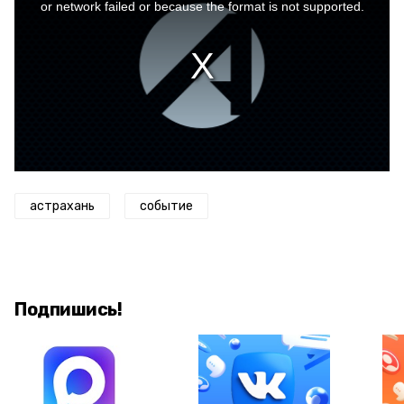
window.
or network failed or because the format is not supported.
астрахань
событие
Подпишись!