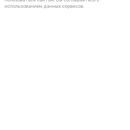
использованием данных сервисов.
Подростка из Астрахани
осудили за хранение наркотиков
Сегодня, 10:00
Криминал
Фото:
СУ СК России по АО
Ему назначили 1 год 6 месяцев условно с