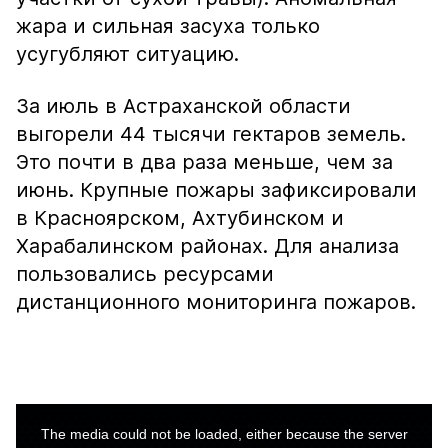
жара и сильная засуха только
усугубляют ситуацию.
За июль в Астраханской области
выгорели 44 тысячи гектаров земель.
Это почти в два раза меньше, чем за
июнь. Крупные пожары зафиксировали
в Красноярском, Ахтубинском и
Харабалинском районах. Для анализа
пользовались ресурсами
дистанционного мониторинга пожаров.
This
is
a
The media could not be loaded, either because the server
modal