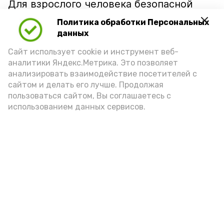
Для взрослого человека безопасной
порцией икры считается 30-50 граммов
Политика обработки Персональных
(2-3 ложки). При этом следует обратить
данных
внимание на хлеб, с которым она
Сайт использует cookie и инструмент веб-
подаётся: лучше выбирать
аналитики Яндекс.Метрика. Это позволяет
цельнозерновой, с мукой грубого
анализировать взаимодействие посетителей с
сайтом и делать его лучше. Продолжая
помола. Есть икру следует в первой
пользоваться сайтом, Вы соглашаетесь с
половине дня. Кстати, полезнее для
использованием данных сервисов.
здоровья сопроводить такой бутерброд
сочными овощами, свежей зеленью и
отварным яйцом.