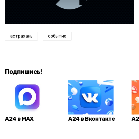
астрахань
событие
Подпишись!
А24 в MAX
А24 в Вконтакте
А2