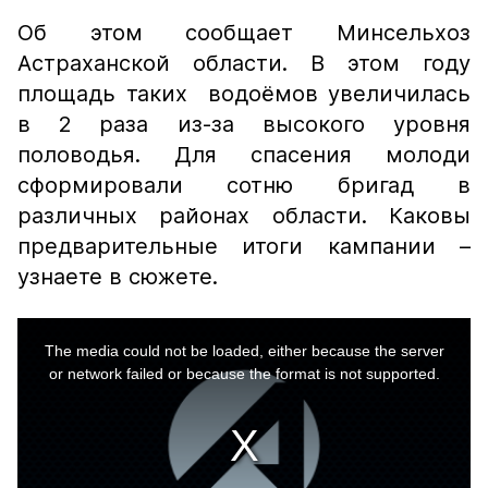
Об этом сообщает Минсельхоз
Астраханской области. В этом году
площадь таких водоёмов увеличилась
в 2 раза из-за высокого уровня
половодья. Для спасения молоди
сформировали сотню бригад в
различных районах области. Каковы
предварительные итоги кампании –
узнаете в сюжете.
This
is
a
The media could not be loaded, either because the server
modal
window.
or network failed or because the format is not supported.