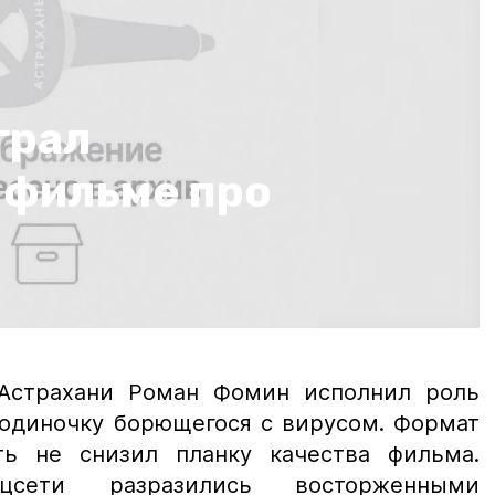
грал
 фильме про
 Астрахани Роман Фомин исполнил роль
 одиночку борющегося с вирусом. Формат
ть не снизил планку качества фильма.
цсети разразились восторженными