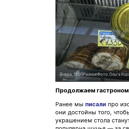
Вчера, 11:00
Разное
Фото:
Ольга Ко
Продолжаем гастроном
Ранее мы
писали
про изо
они достойны того, чтоб
украшением стола стану
популярна щучья — за с