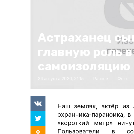
Астраханец сы
главную роль в
самоизоляцию
24 августа 2020, 21:15
Разное
Фото:
Наш земляк, актёр из
охранника-параноика, в
«короткий метр» ничу
Пользователи в со