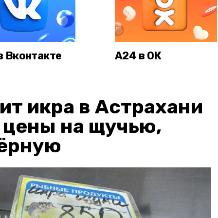
в Вконтакте
А24 в ОК
ит икра в Астрахани
: цены на щучью,
чёрную