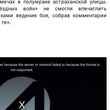
мечах в полумраке астраханской улицы.
ёздных войн» не смогли впечатлить
ыками ведения боя, собрав комментарии
 те».
er because the server or network failed or because the format is
not supported.