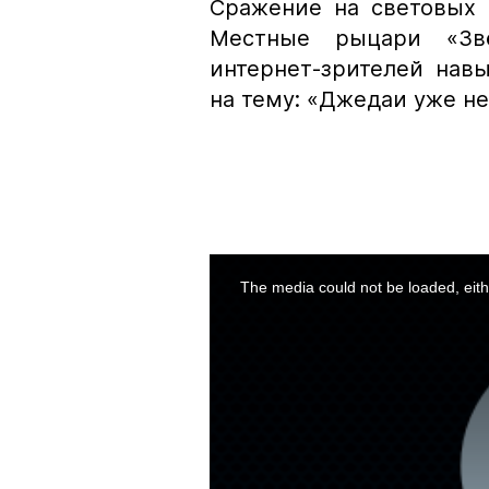
Сражение на световых 
Местные рыцари «Зв
интернет-зрителей нав
на тему: «Джедаи уже не
This
is
a
The media could not be loaded, eith
modal
window.