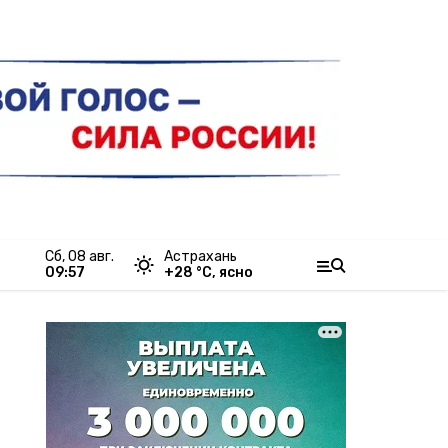
сб, 08 авг.
Астрахань
09:57
+
28
°С,
ясно