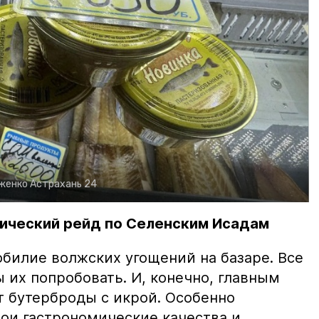
рженко
Астрахань 24
ический рейд по Селенским Исадам
билие волжских угощений на базаре. Все
ы их попробовать. И, конечно, главным
т бутерброды с икрой. Особенно
вои гастрономические качества и