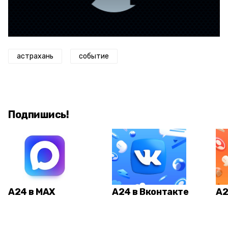
астрахань
событие
Подпишись!
А24 в MAX
А24 в Вконтакте
А2