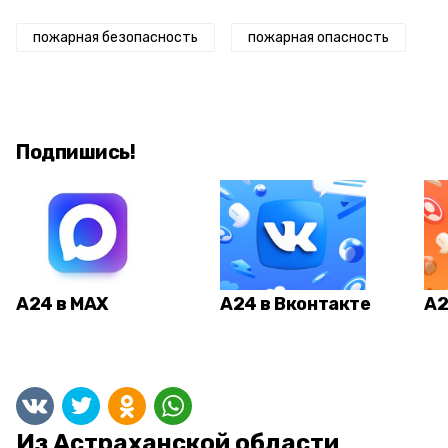
пожарная безопасность
пожарная опасность
Подпишись!
А24 в MAX
А24 в Вконтакте
А2
Из Астраханской области