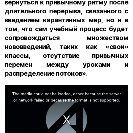
вернуться к привычному ритму после
длительного перерыва, связанного с
введением карантинных мер, но и в
том, что сам учебный процесс будет
сопровождаться множеством
нововведений, таких как «свои»
классы, отсутствие привычных
перемен между уроками и
распределение потоков».
This
is
a
The media could not be loaded, either because the server
modal
window.
or network failed or because the format is not supported.