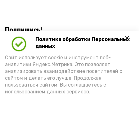
Подпишись!
Политика обработки Персональных
данных
Сайт использует cookie и инструмент веб-
аналитики Яндекс.Метрика. Это позволяет
анализировать взаимодействие посетителей с
А24 в MAX
А24 в Вконтакте
А2
сайтом и делать его лучше. Продолжая
пользоваться сайтом, Вы соглашаетесь с
использованием данных сервисов.
Телефонные мошенники лишили
двух астраханок почти 100
тысяч рублей