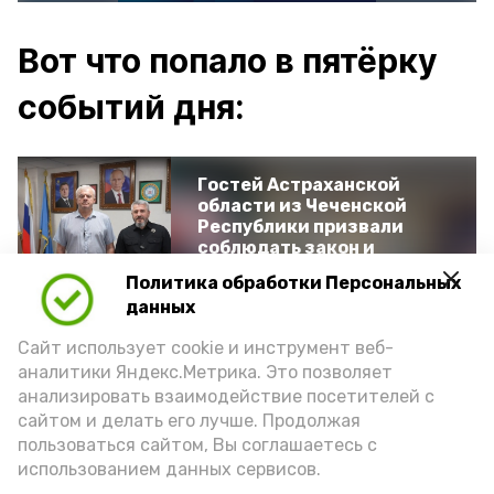
Вот что попало в пятёрку
событий дня:
Гостей Астраханской
области из Чеченской
Республики призвали
соблюдать закон и
порядок
Политика обработки Персональных
данных
Сайт использует cookie и инструмент веб-
Астраханские
аналитики Яндекс.Метрика. Это позволяет
гандболисты одержали
победу над соперниками
анализировать взаимодействие посетителей с
из Омской области
сайтом и делать его лучше. Продолжая
пользоваться сайтом, Вы соглашаетесь с
использованием данных сервисов.