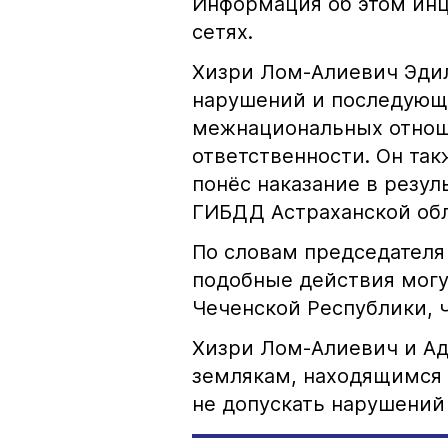
Информация об этом инц
сетях.
Хизри Лом-Алиевич Эдил
нарушений и последующе
межнациональных отноше
ответственности. Он та
понёс наказание в резу
ГИБДД Астраханской обл
По словам председателя
подобные действия могу
Чеченской Республики, 
Хизри Лом-Алиевич и Ад
землякам, находящимся 
не допускать нарушений 