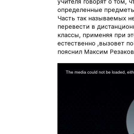
учителя говорят о том, 
определенные предметы 
Часть так называемых н
перевести в дистанцион
классы, применяя при эт
естественно ,вызовет п
пояснил Максим Резаков
This
is
a
The media could not be loaded, eith
modal
window.