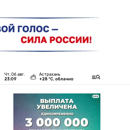
чт, 06 авг.
Астрахань
23:09
+
28
°С,
облачно