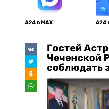
А24 в MAX
А24 
Гостей Астр
Чеченской 
соблюдать з