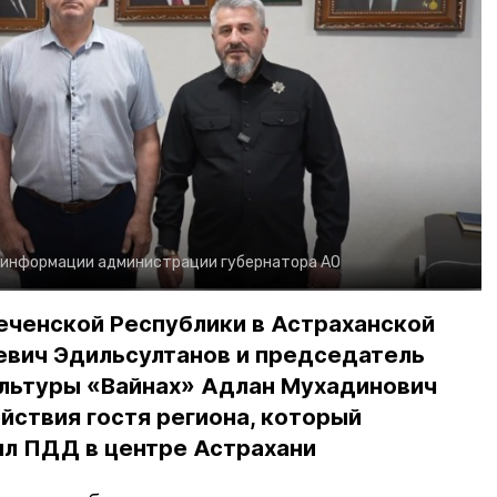
 информации администрации губернатора АО
еченской Республики в Астраханской
евич Эдильсултанов и председатель
льтуры «Вайнах» Адлан Мухадинович
йствия гостя региона, который
л ПДД в центре Астрахани