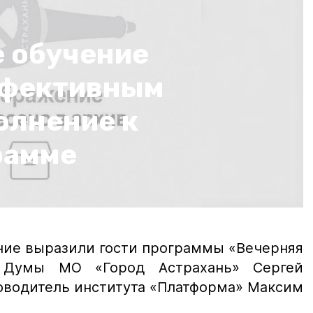
 обучение
ффективным
олнение к
рамме
ние выразили гости программы «Вечерняя
т Думы МО «Город Астрахань» Сергей
оводитель института «Платформа» Максим