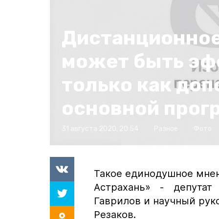
Дистанционное
может быть э
только как доп
основной прог
31 августа 2020, 20:54
Разное
Фото:
Такое единодушное мне
Астрахань» - депута
Гаврилов и научный рук
Резаков.