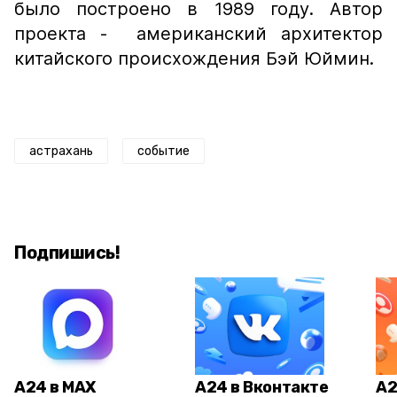
было построено в 1989 году. Автор
проекта - американский архитектор
китайского происхождения Бэй Юймин.
астрахань
событие
Подпишись!
А24 в MAX
А24 в Вконтакте
А2