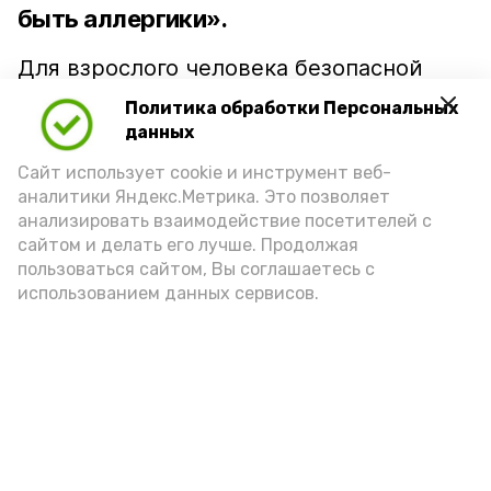
быть аллергики».
Для взрослого человека безопасной
порцией икры считается 30-50 граммов
Политика обработки Персональных
(2-3 ложки). При этом следует обратить
данных
внимание на хлеб, с которым она
Сайт использует cookie и инструмент веб-
подаётся: лучше выбирать
аналитики Яндекс.Метрика. Это позволяет
цельнозерновой, с мукой грубого
анализировать взаимодействие посетителей с
сайтом и делать его лучше. Продолжая
помола. Есть икру следует в первой
пользоваться сайтом, Вы соглашаетесь с
половине дня. Кстати, полезнее для
использованием данных сервисов.
здоровья сопроводить такой бутерброд
сочными овощами, свежей зеленью и
отварным яйцом.