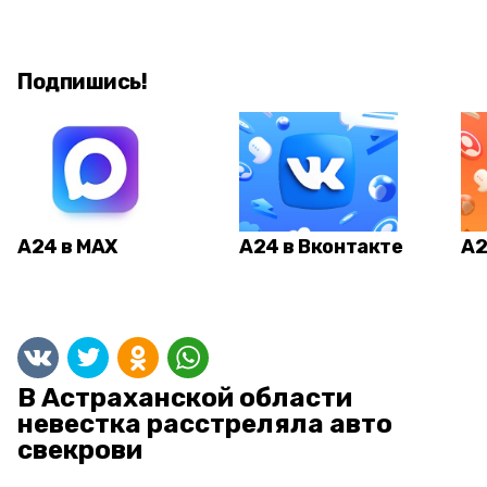
Подпишись!
А24 в MAX
А24 в Вконтакте
А2
В Астраханской области
невестка расстреляла авто
свекрови