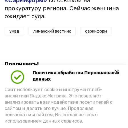
«СарИнформ»
со ссылкой на
прокуратуру региона. Сейчас женщина
ожидает суда.
умвд
лиманский вестник
саринформ
Подпишись!
Политика обработки Персональных
данных
Сайт использует cookie и инструмент веб-
аналитики Яндекс.Метрика. Это позволяет
анализировать взаимодействие посетителей с
А24 в MAX
А24 в Вконтакте
А2
сайтом и делать его лучше. Продолжая
пользоваться сайтом, Вы соглашаетесь с
использованием данных сервисов.