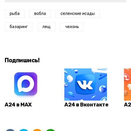
рыба
вобла
селенские исады
базаринг
лещ
чехонь
Подпишись!
А24 в MAX
А24 в Вконтакте
А2