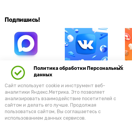
Подпишись!
А24 в MAX
А24 в Вконтакте
А2
Политика обработки Персональных
данных
Сайт использует cookie и инструмент веб-
аналитики Яндекс.Метрика. Это позволяет
анализировать взаимодействие посетителей с
Гостей Астраханской области из
сайтом и делать его лучше. Продолжая
Чеченской Республики призвали
пользоваться сайтом, Вы соглашаетесь с
использованием данных сервисов.
соблюдать закон и порядок