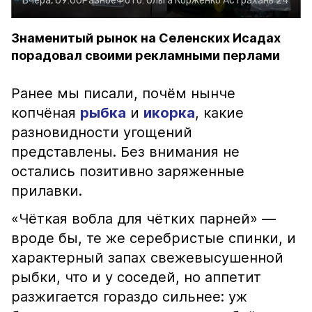
Вчера, 09:00
Разное
Фото:
Ольга Корженко
Астрахань 24
Знаменитый рынок на Селенских Исадах
порадовал своими рекламными перлами
Ранее мы писали, почём нынче
копчёная
рыбка
и
икорка
, какие
разновидности угощений
представлены. Без внимания не
остались позитивно заряженные
прилавки.
«Чёткая вобла для чётких парней» —
вроде бы, те же серебристые спинки, и
характерный запах свежевысушенной
рыбки, что и у соседей, но аппетит
разжигается гораздо сильнее: уж