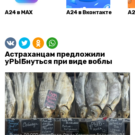
А24 в MAX
А24 в Вконтакте
А2
Астраханцам предложили
уРЫБнуться при виде воблы