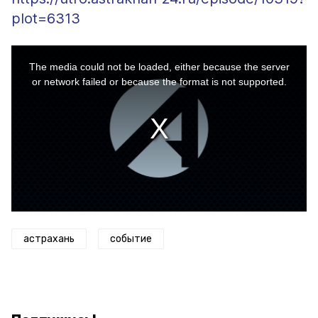
plot=6313
This
is
a
The media could not be loaded, either because the server
modal
window.
or network failed or because the format is not supported.
астрахань
событие