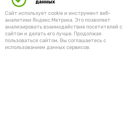
данных
Сайт использует cookie и инструмент веб-
аналитики Яндекс.Метрика. Это позволяет
анализировать взаимодействие посетителей с
А24 в MAX
А24 в Вконтакте
А2
сайтом и делать его лучше. Продолжая
пользоваться сайтом, Вы соглашаетесь с
использованием данных сервисов.
Астраханский грузоперевозчик-
гонщик нахватал штрафов на
400 тысяч рублей