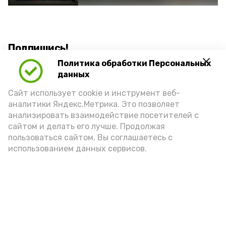
Подпишись!
Политика обработки Персональных
данных
Сайт использует cookie и инструмент веб-
аналитики Яндекс.Метрика. Это позволяет
анализировать взаимодействие посетителей с
А24 в MAX
А24 в Вконтакте
А2
сайтом и делать его лучше. Продолжая
пользоваться сайтом, Вы соглашаетесь с
использованием данных сервисов.
7 августа астраханцы снова
окажутся в плену у жары