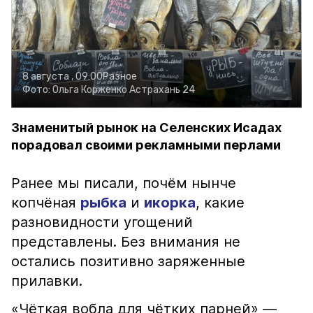
8 августа , 09:00
Разное
Фото:
Ольга Корженко
Астрахань 24
Знаменитый рынок на Селенских Исадах
порадовал своими рекламными перлами
Ранее мы писали, почём нынче
копчёная
рыбка
и
икорка
, какие
разновидности угощений
представлены. Без внимания не
остались позитивно заряженные
прилавки.
«Чёткая вобла для чётких парней» —