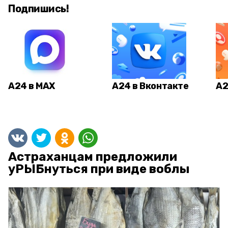
Подпишись!
А24 в MAX
А24 в Вконтакте
А2
Астраханцам предложили
уРЫБнуться при виде воблы