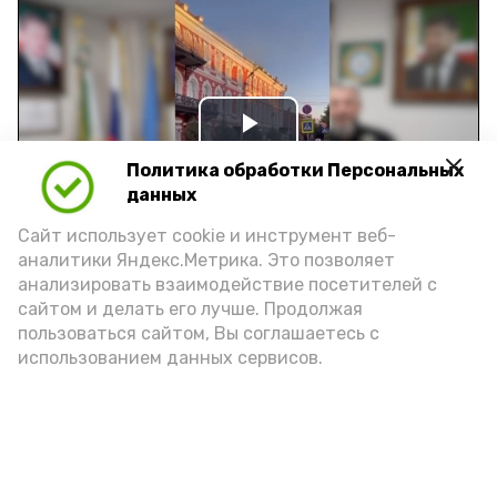
Play
Политика обработки Персональных
Video
данных
Сайт использует cookie и инструмент веб-
аналитики Яндекс.Метрика. Это позволяет
Видео: управление пресс-службы и информации
анализировать взаимодействие посетителей с
администрации губернатора АО
сайтом и делать его лучше. Продолжая
пользоваться сайтом, Вы соглашаетесь с
использованием данных сервисов.
год единства народов
закон
Подпишись!