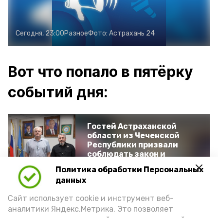
Сегодня, 23:00
Разное
Фото:
Астрахань 24
Вот что попало в пятёрку
событий дня:
Гостей Астраханской
области из Чеченской
Республики призвали
соблюдать закон и
порядок
Политика обработки Персональных
данных
Сайт использует cookie и инструмент веб-
Астраханские
аналитики Яндекс.Метрика. Это позволяет
гандболисты одержали