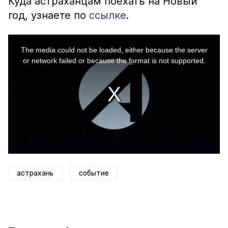
Куда астраханцам поехать на Новый
год, узнаете по
ссылке
.
This
is
a
The media could not be loaded, either because the server
modal
window.
or network failed or because the format is not supported.
астрахань
событие