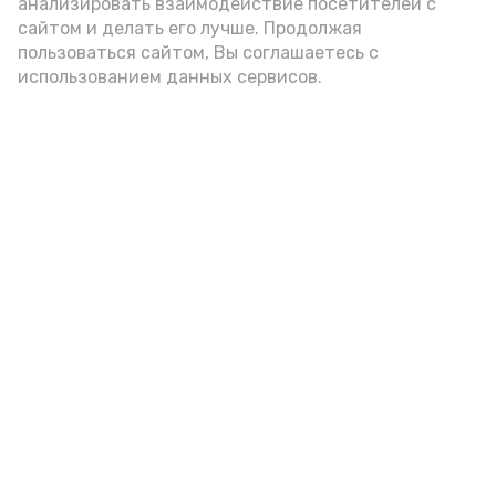
победу над соперниками
анализировать взаимодействие посетителей с
из Омской области
сайтом и делать его лучше. Продолжая
пользоваться сайтом, Вы соглашаетесь с
использованием данных сервисов.
В Приволжском районе
завершается капремонт
системы водоснабжения
В Астраханской области
впервые организовали
палаточный лагерь для
выпускников детдомов
Астраханские школьники
отправились исследовать
Арктику