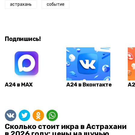
астрахань
событие
Подпишись!
А24 в MAX
А24 в Вконтакте
А2
Сколько стоит икра в Астрахани
в 2026 году: цены на щучью,