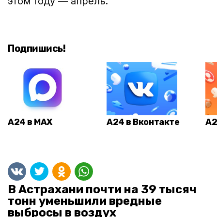
этом году — апрель.
Подпишись!
А24 в MAX
А24 в Вконтакте
А2
В Астрахани почти на 39 тысяч
тонн уменьшили вредные
выбросы в воздух