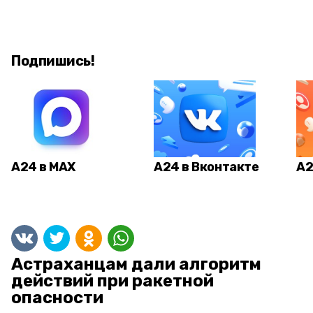
Подпишись!
А24 в MAX
А24 в Вконтакте
А2
Астраханцам дали алгоритм
действий при ракетной
опасности