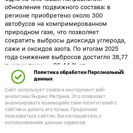
обновление подвижного состава: в
регионе приобретено около 300
автобусов на компримированном
природном газе, что позволяет
сократить выбросы диоксида углерода,
сажи и оксидов азота. По итогам 2025
года снижение выбросов достигло 38,77
тысячи тонн — 98,44 % от
Политика обработки Персональных
установленного показателя.
данных
Дополнительный вклад в улучшение
качества воздуха внесёт строительство
Сайт использует cookie и инструмент веб-
аналитики Яндекс.Метрика. Это позволяет
Восточного обхода Астрахани. К 2036
анализировать взаимодействие посетителей с
году планируется сократить выбросы
сайтом и делать его лучше. Продолжая
вдвое.
пользоваться сайтом, Вы соглашаетесь с
использованием данных сервисов.
«Формируя концепцию транспортной