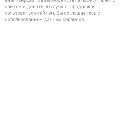
анализировать взаимодействие посетителей с
А24 в MAX
А24 в Вконтакте
А2
сайтом и делать его лучше. Продолжая
пользоваться сайтом, Вы соглашаетесь с
использованием данных сервисов.
Топ-5 астраханских новостей за
6 августа 2026 года
Сегодня, 23:00
Разное
Фото:
Астрахань 24