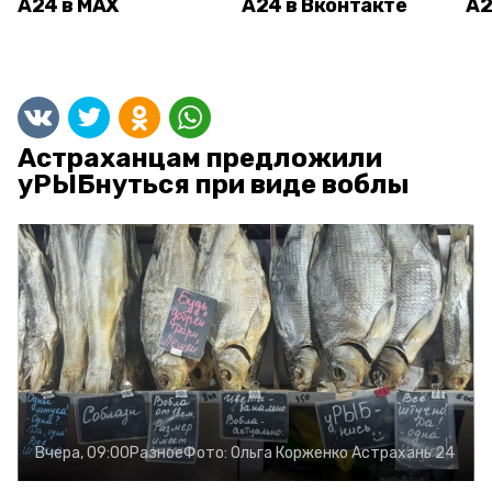
А24 в MAX
А24 в Вконтакте
А2
Астраханцам предложили
уРЫБнуться при виде воблы
Вчера, 09:00
Разное
Фото:
Ольга Корженко
Астрахань 24