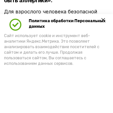
быть аллергики».
Для взрослого человека безопасной
порцией икры считается 30-50 граммов
Политика обработки Персональных
(2-3 ложки). При этом следует обратить
данных
внимание на хлеб, с которым она
Сайт использует cookie и инструмент веб-
подаётся: лучше выбирать
аналитики Яндекс.Метрика. Это позволяет
цельнозерновой, с мукой грубого
анализировать взаимодействие посетителей с
сайтом и делать его лучше. Продолжая
помола. Есть икру следует в первой
пользоваться сайтом, Вы соглашаетесь с
половине дня. Кстати, полезнее для
использованием данных сервисов.
здоровья сопроводить такой бутерброд
сочными овощами, свежей зеленью и
отварным яйцом.