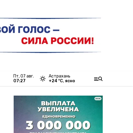
пт, 07 авг.
Астрахань
07:27
+
24
°С,
ясно