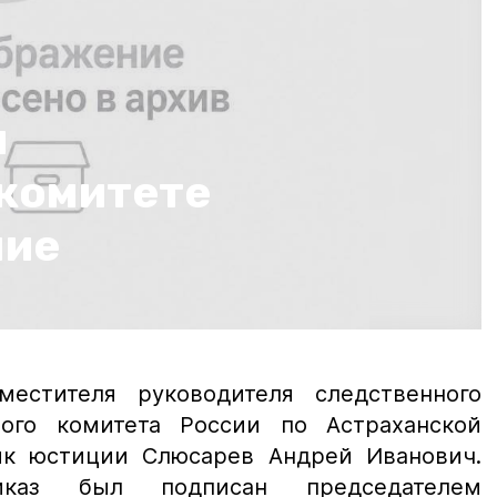
м
комитете
ние
местителя руководителя следственного
ного комитета России по Астраханской
ик юстиции Слюсарев Андрей Иванович.
иказ был подписан председателем