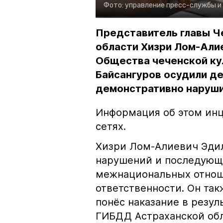
Фото:
управление пресс-службы и
Представитель главы Ч
области Хизри Лом-Али
Общества чеченской ку
Байсангуров осудили де
демонстративно наруши
Информация об этом инц
сетях.
Хизри Лом-Алиевич Эдил
нарушений и последующе
межнациональных отноше
ответственности. Он та
понёс наказание в резу
ГИБДД Астраханской обл