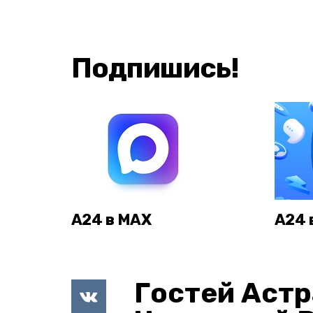
Подпишись!
А24 в MAX
А24 
Гостей Астр