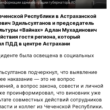
 информации администрации губернатора АО
еченской Республики в Астраханской
евич Эдильсултанов и председатель
льтуры «Вайнах» Адлан Мухадинович
йствия гостя региона, который
л ПДД в центре Астрахани
иденте была освещена в социальных
ьсултанов подчеркнул, что выявление
е наказание — это не вопрос
ний, а вопрос закона, совести и личной
кже проинформировал, что виновник уже
льтате совместных действий сотрудников
асти и коллег из Чеченской Республики.