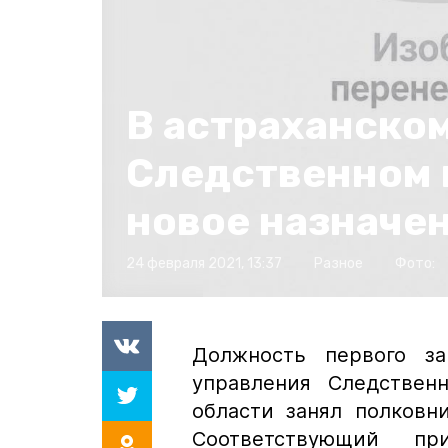
В астраханско
Следственном 
новое назначе
24 февраля 2021, 13:37
Разное
Фото:
Должность первого за
управления Следствен
области занял полковн
Соответствующий пр