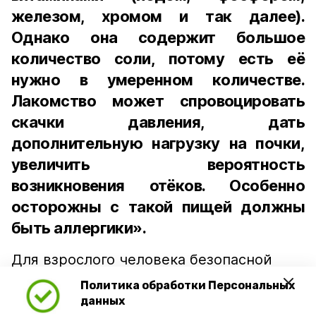
железом, хромом и так далее).
Однако она содержит большое
количество соли, потому есть её
нужно в умеренном количестве.
Лакомство может спровоцировать
скачки давления, дать
дополнительную нагрузку на почки,
увеличить вероятность
возникновения отёков. Особенно
осторожны с такой пищей должны
быть аллергики».
Для взрослого человека безопасной
порцией икры считается 30-50 граммов
Политика обработки Персональных
(2-3 ложки). При этом следует обратить
данных