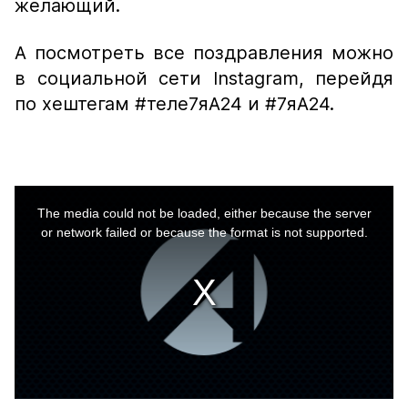
желающий.
А посмотреть все поздравления можно
в социальной сети Instagram, перейдя
по хештегам #теле7яА24 и #7яА24.
This
is
a
The media could not be loaded, either because the server
modal
window.
or network failed or because the format is not supported.