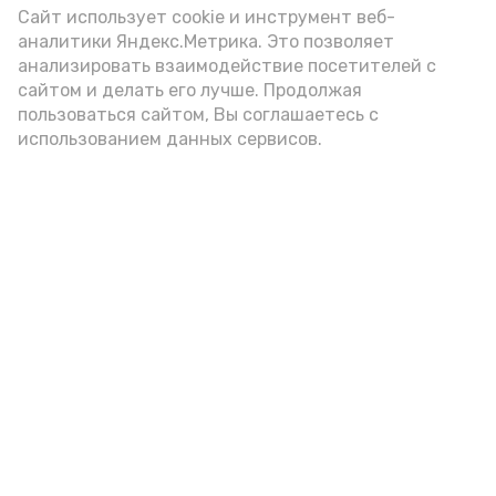
внимание на хлеб, с которым она
Сайт использует cookie и инструмент веб-
подаётся: лучше выбирать
аналитики Яндекс.Метрика. Это позволяет
цельнозерновой, с мукой грубого
анализировать взаимодействие посетителей с
сайтом и делать его лучше. Продолжая
помола. Есть икру следует в первой
пользоваться сайтом, Вы соглашаетесь с
половине дня. Кстати, полезнее для
использованием данных сервисов.
здоровья сопроводить такой бутерброд
сочными овощами, свежей зеленью и
отварным яйцом.