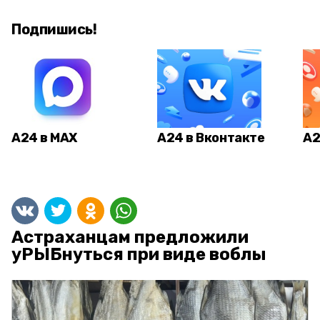
Подпишись!
А24 в MAX
А24 в Вконтакте
А2
Астраханцам предложили
уРЫБнуться при виде воблы