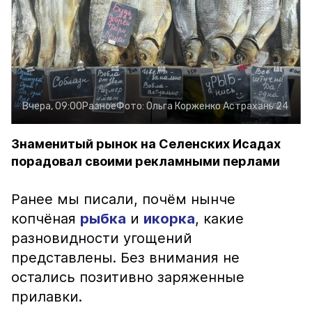
Вчера, 09:00
Разное
Фото:
Ольга Корженко
Астрахань 24
Знаменитый рынок на Селенских Исадах
порадовал своими рекламными перлами
Ранее мы писали, почём нынче
копчёная
рыбка
и
икорка
, какие
разновидности угощений
представлены. Без внимания не
остались позитивно заряженные
прилавки.