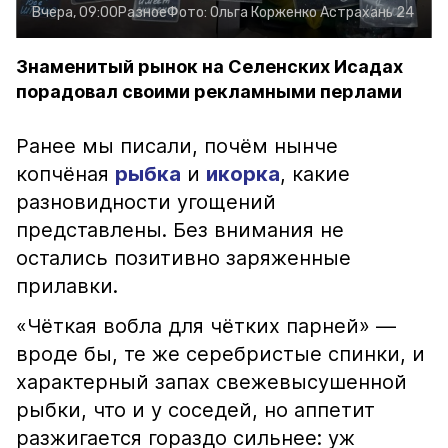
Вчера, 09:00
Разное
Фото:
Ольга Корженко
Астрахань 24
Знаменитый рынок на Селенских Исадах
порадовал своими рекламными перлами
Ранее мы писали, почём нынче
копчёная
рыбка
и
икорка
, какие
разновидности угощений
представлены. Без внимания не
остались позитивно заряженные
прилавки.
«Чёткая вобла для чётких парней» —
вроде бы, те же серебристые спинки, и
характерный запах свежевысушенной
рыбки, что и у соседей, но аппетит
разжигается гораздо сильнее: уж