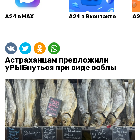
А24 в MAX
А24 в Вконтакте
А2
Астраханцам предложили
уРЫБнуться при виде воблы