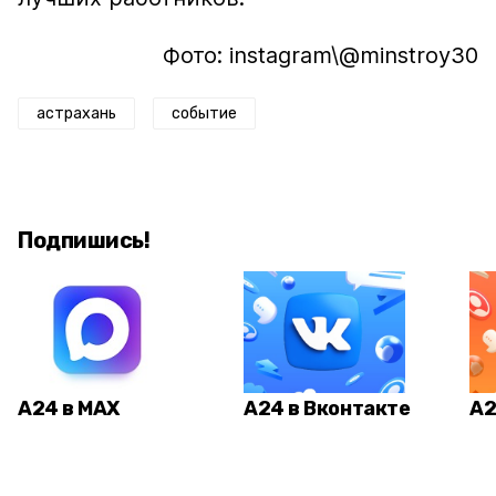
Фото: instagram\@minstroy30
астрахань
событие
Подпишись!
А24 в MAX
А24 в Вконтакте
А2