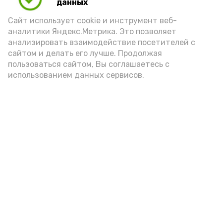
(2-3 ложки). При этом следует обратить
данных
внимание на хлеб, с которым она
Сайт использует cookie и инструмент веб-
подаётся: лучше выбирать
аналитики Яндекс.Метрика. Это позволяет
цельнозерновой, с мукой грубого
анализировать взаимодействие посетителей с
сайтом и делать его лучше. Продолжая
помола. Есть икру следует в первой
пользоваться сайтом, Вы соглашаетесь с
половине дня. Кстати, полезнее для
использованием данных сервисов.
здоровья сопроводить такой бутерброд
сочными овощами, свежей зеленью и
отварным яйцом.