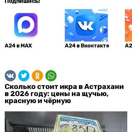
Подпишись!
А24 в MAX
А24 в Вконтакте
А2
Сколько стоит икра в Астрахани
в 2026 году: цены на щучью,
красную и чёрную