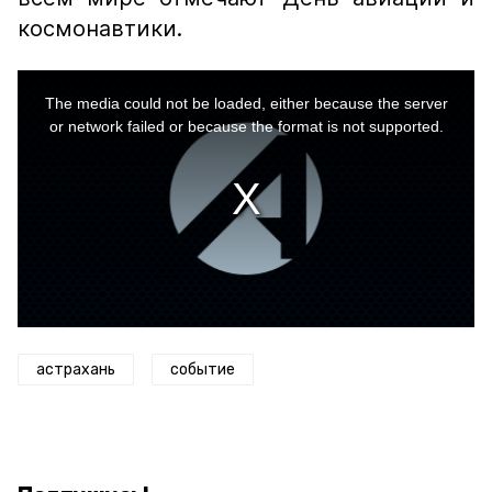
космонавтики.
This
is
a
The media could not be loaded, either because the server
modal
window.
or network failed or because the format is not supported.
астрахань
событие