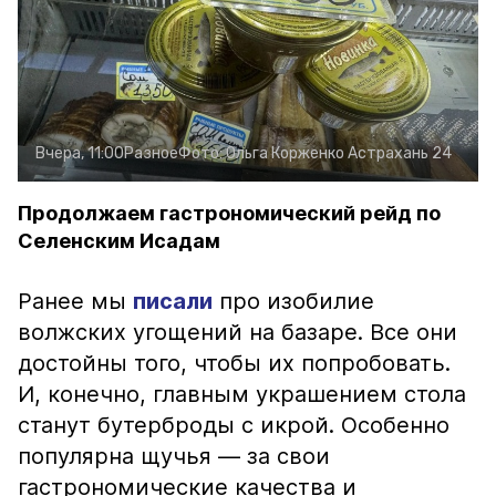
Вчера, 11:00
Разное
Фото:
Ольга Корженко
Астрахань 24
Продолжаем гастрономический рейд по
Селенским Исадам
Ранее мы
писали
про изобилие
волжских угощений на базаре. Все они
достойны того, чтобы их попробовать.
И, конечно, главным украшением стола
станут бутерброды с икрой. Особенно
популярна щучья — за свои
гастрономические качества и