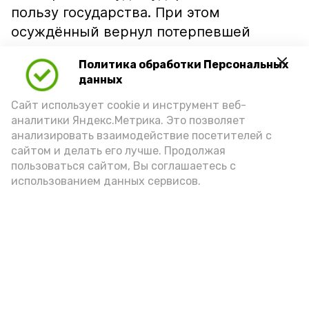
пользу государства. При этом
осуждённый вернул потерпевшей
похищенные деньги, а организаторов
Политика обработки Персональных
схемы пока не задержали, сообщает
данных
«СарИнформ»
.
Сайт использует cookie и инструмент веб-
аналитики Яндекс.Метрика. Это позволяет
мошенничество
знаменск
саринформ
анализировать взаимодействие посетителей с
сайтом и делать его лучше. Продолжая
пользоваться сайтом, Вы соглашаетесь с
использованием данных сервисов.
Подпишись!