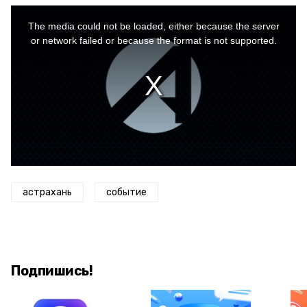
This
is
a
The media could not be loaded, either because the server
modal
window.
or network failed or because the format is not supported.
астрахань
событие
Подпишись!