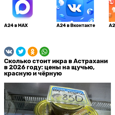
А24 в MAX
А24 в Вконтакте
А2
Сколько стоит икра в Астрахани
в 2026 году: цены на щучью,
красную и чёрную