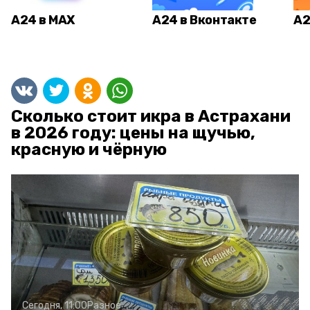
А24 в MAX
А24 в Вконтакте
А2
Сколько стоит икра в Астрахани
в 2026 году: цены на щучью,
красную и чёрную
Сегодня, 11:00
Разное