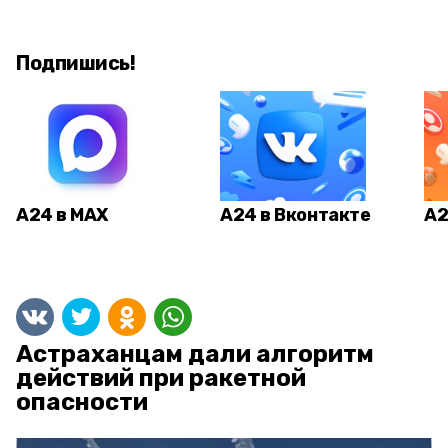
Подпишись!
А24 в MAX
А24 в Вконтакте
А2
Астраханцам дали алгоритм
действий при ракетной
опасности