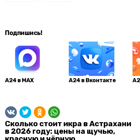
Подпишись!
А24 в MAX
А24 в Вконтакте
А2
Сколько стоит икра в Астрахани
в 2026 году: цены на щучью,
красную и чёрную