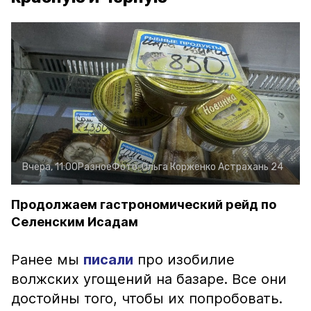
Вчера, 11:00
Разное
Фото:
Ольга Корженко
Астрахань 24
Продолжаем гастрономический рейд по
Селенским Исадам
Ранее мы
писали
про изобилие
волжских угощений на базаре. Все они
достойны того, чтобы их попробовать.