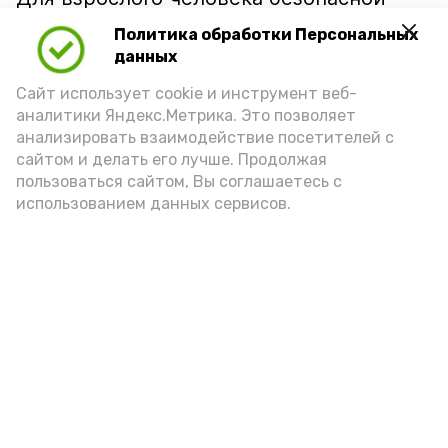
порцией икры считается 30-50 граммов
Политика обработки Персональных
(2-3 ложки). При этом следует обратить
данных
внимание на хлеб, с которым она
Сайт использует cookie и инструмент веб-
подаётся: лучше выбирать
аналитики Яндекс.Метрика. Это позволяет
цельнозерновой, с мукой грубого
анализировать взаимодействие посетителей с
сайтом и делать его лучше. Продолжая
помола. Есть икру следует в первой
пользоваться сайтом, Вы соглашаетесь с
половине дня. Кстати, полезнее для
использованием данных сервисов.
здоровья сопроводить такой бутерброд
сочными овощами, свежей зеленью и
отварным яйцом.