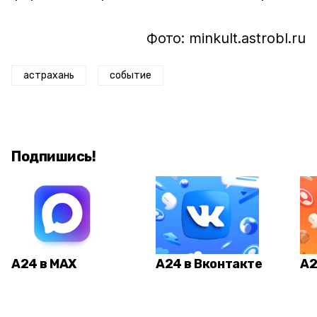
Фото: minkult.astrobl.ru
астрахань
событие
Подпишись!
А24 в MAX
А24 в Вконтакте
А2