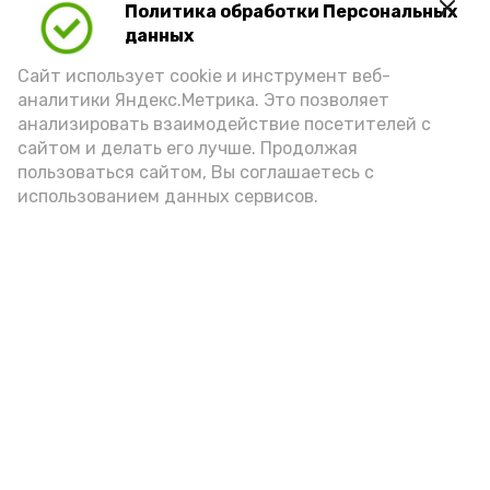
порцией икры считается 30-50 граммов
Политика обработки Персональных
(2-3 ложки). При этом следует обратить
данных
внимание на хлеб, с которым она
Сайт использует cookie и инструмент веб-
подаётся: лучше выбирать
аналитики Яндекс.Метрика. Это позволяет
цельнозерновой, с мукой грубого
анализировать взаимодействие посетителей с
сайтом и делать его лучше. Продолжая
помола. Есть икру следует в первой
пользоваться сайтом, Вы соглашаетесь с
половине дня. Кстати, полезнее для
использованием данных сервисов.
здоровья сопроводить такой бутерброд
сочными овощами, свежей зеленью и
отварным яйцом.