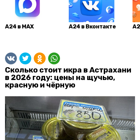
А24 в MAX
А24 в Вконтакте
А2
Сколько стоит икра в Астрахани
в 2026 году: цены на щучью,
красную и чёрную